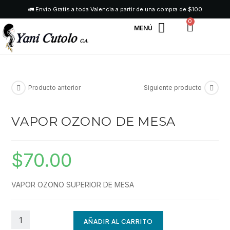
🚛 Envío Gratis a toda Valencia a partir de una compra de $100
0
SERVICIO TÉCNICO
Producto anterior
Siguiente producto
VAPOR OZONO DE MESA
$
70.00
VAPOR OZONO SUPERIOR DE MESA
AÑADIR AL CARRITO