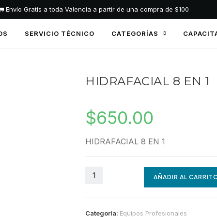
🚛 Envío Gratis a toda Valencia a partir de una compra de $100
OS
SERVICIO TÉCNICO
CATEGORÍAS
CAPACIT
HIDRAFACIAL 8 EN 1
$
650.00
HIDRAFACIAL 8 EN 1
AÑADIR AL CARRIT
Categoría:
Equipos Profesionales