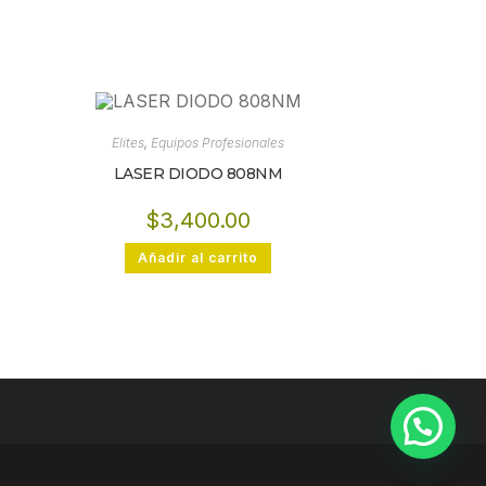
Elites
,
Equipos Profesionales
LASER DIODO 808NM
$
3,400.00
Añadir al carrito