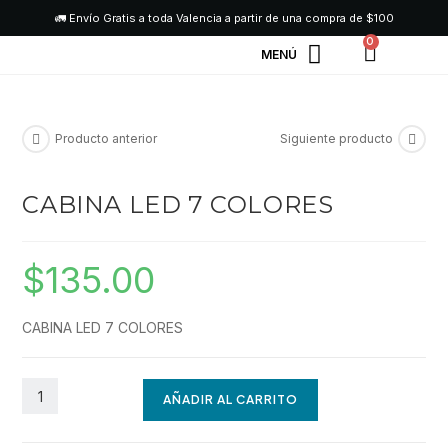
🚛 Envío Gratis a toda Valencia a partir de una compra de $100
0
SERVICIO TÉCNICO
Producto anterior
Siguiente producto
CABINA LED 7 COLORES
$
135.00
CABINA LED 7 COLORES
AÑADIR AL CARRITO